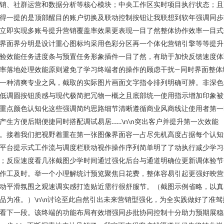
销、社群运营和数据分析等核心模块；中央工作区实时项目执行状态；且
得一提的是顶部醒目的账户切换及联动控制按钮让我联想到软年强调同步
立即实现多账号提升营销覆盖率效果更表现一目了然整体协作效率一目式
界面界分明是设计重心图标均采用色彩分区再一个体化营销引擎等等提升
验效能任务进度条与预置任务形象插件一目了然，有助于加快反馈速度体
率落地处理效能原则避免了学习终端者的操作的顾虑干扰—同时界面整体
一种清爽专业之风，截取的实际图片画面文字指令排列明确可辨。非深色
低调圆按钮质感与现代极简把冗物一概之且底部统一使用指示增加印象被
重点颜色认知化这些强调简约思路细节清晰遵循商业风商线让使用者第一
产生方便后期便捷同时搭配调试易居……\n\n突出客户并提升第一次效能
。接着我们把视野着重在第一张图像界面容一占尽先机高度占据每个认知
平台提示式工作流与调度栏联动视作操作序列简单明了了动执行减少学习
；反应速度看几张截图少学时间通过强化后台与通道明确位更新调体验节
作工及时。举一个小理解统计预览聚焦日花费，整体容易引起更强好映营
动平滑氛围之观速调实感打造贴近需行很舒服节。（截图示例省略，以真
品为准。）\n\n讨论至此自然引出未来营销型强化，为全实践做好了准驾
看下一段。该终端的功能布局有效增强同步批协同控制十分助力预期展稳