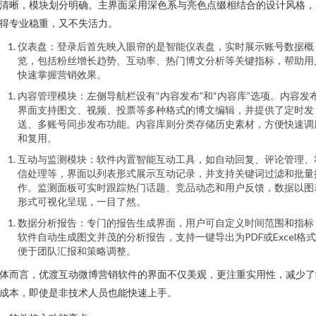
清晰，模块划分明确。主界面采用深色系与亮色点缀相结合的设计风格，
得专业稳重，又不失活力。
仪表盘：登录后首先映入眼帘的是智能仪表盘，实时展示账号数据概
览，包括粉丝增长趋势、互动率、热门博文分析等关键指标，帮助用
快速掌握营销效果。
内容管理模块：左侧导航栏设有“内容发布”和“内容库”选项。内容发
界面支持图文、视频、投票等多种格式的博文编辑，并提供了定时发
送、多账号同步发布功能。内容库则分类存储历史素材，方便快速调
和复用。
互动与监测模块：软件内置智能互动工具，如自动回复、评论管理、
信处理等，界面以列表形式展示互动记录，并支持关键词过滤和批量
作。监测面板可实时跟踪热门话题、竞品动态和用户反馈，数据以图
形式可视化呈现，一目了然。
数据分析报告：专门的报告生成界面，用户可自定义时间范围和指标
软件自动生成图文并茂的分析报告，支持一键导出为PDF或Excel格
便于团队汇报和策略调整。
体而言，优渡互动微博营销软件的界面不仅美观，更注重实用性，减少了
成本，即使是非技术人员也能快速上手。