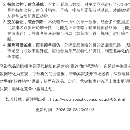
持续监控，建立基线
：不要只看单点数据。对主要竞品进行至少1-3
月的持续监控，建立其销售、价格、排名的正常波动基线，才能敏锐
别异常波动和真正趋势。
交叉验证，综合判断
：不依赖单一插件的单一数据。结合多个数据点
（如排名跌但评论增长快，可能是上评策略；销量稳但价格降，可能
在清库存），并参考亚马逊前台信息（如新增问答、视频）进行综合
断。
聚焦可借鉴点，而非简单模仿
：分析竞品策略的目的是启发思路，找
市场空白或效率提升点。应结合自身产品特性和资源，制定差异化的
争策略。
马逊竞品追踪插件是现代精细化运营的“雷达”和“望远镜”。它通过将海量
数据转化为直观、可分析的商业情报，帮助卖家拨开市场迷雾，深刻理解
对手的“软件销售”逻辑，从而在选品、定价、营销和库存管理上做出更明
决策，最终在竞争中赢得主动。
如若转载，请注明出处：http://www.sppjztx.com/product/86.html
更新时间：2026-08-06 20:01:18