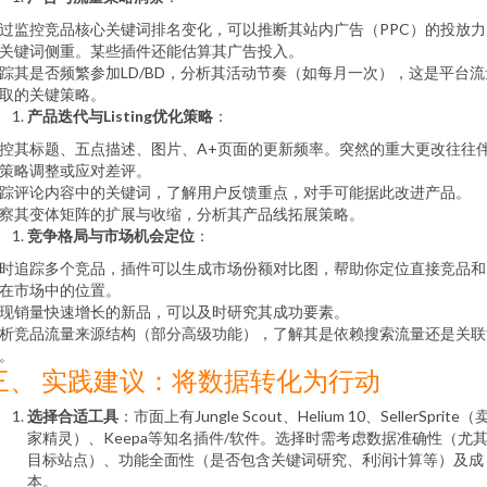
过监控竞品核心关键词排名变化，可以推断其站内广告（PPC）的投放力
关键词侧重。某些插件还能估算其广告投入。
踪其是否频繁参加LD/BD，分析其活动节奏（如每月一次），这是平台流
取的关键策略。
产品迭代与Listing优化策略
：
控其标题、五点描述、图片、A+页面的更新频率。突然的重大更改往往
策略调整或应对差评。
踪评论内容中的关键词，了解用户反馈重点，对手可能据此改进产品。
察其变体矩阵的扩展与收缩，分析其产品线拓展策略。
竞争格局与市场机会定位
：
时追踪多个竞品，插件可以生成市场份额对比图，帮助你定位直接竞品和
在市场中的位置。
现销量快速增长的新品，可以及时研究其成功要素。
析竞品流量来源结构（部分高级功能），了解其是依赖搜索流量还是关联
。
三、 实践建议：将数据转化为行动
选择合适工具
：市面上有Jungle Scout、Helium 10、SellerSprite（
家精灵）、Keepa等知名插件/软件。选择时需考虑数据准确性（尤
目标站点）、功能全面性（是否包含关键词研究、利润计算等）及成
本。