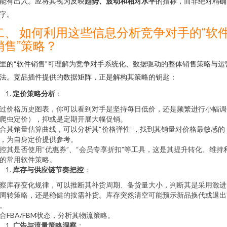
能有出入。应将其视为反映
趋势、波动和相对水平
的指标，而非绝对精确
字。
二、 如何利用这些信息分析竞争对手的“软
销售”策略？
里的“软件销售”可理解为竞争对手系统化、数据驱动的整体销售策略与运
法。竞品插件提供的数据矩阵，正是解构其策略的钥匙：
定价策略分析
：
过价格历史图表，你可以看到对手是坚持每日低价，还是频繁进行小幅调
爬虫定价），抑或是定期开展大幅促销。
合其销量估算曲线，可以分析其“价格弹性”，找到其销量对价格最敏感的
，为自身定价提供参考。
控其是否使用“优惠券”、“会员专享折扣”等工具，这是其提升转化、维持
的常用软件策略。
库存与供应链节奏把控
：
察库存变化规律，可以推断其补货周期、备货量大小，判断其是采用激进
周转策略，还是稳健的按需补货。库存突然清空可能预示新品换代或退出
。
合FBA/FBM状态，分析其物流策略。
广告与流量策略洞察
：