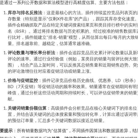
是通过一系列公开数据和算法模型进行高精度估算。主要方法包括：
库存与排名反推法
：这是最核心的方法。插件持续监控竞品列表页的
存数量（特别是显示“仅剩X件在库”的产品），跟踪其库存变化速度
插件会精确抓取产品在特定关键词搜索结果页和类目排行榜中的实时
名（BSR）。通过将排名数据与历史积累的、经过校准的销售数据库
行比对，插件能建立“排名-销量”模型，从而估算出每日/每月的大致
量。排名越靠前、越稳定，估算通常越准确。
评论数量与增长率分析法
：插件会追踪竞品历史累计评论数量以及新
评论的速率。通过行业经验值（例如，某类目的销量与留评比例大致
围），结合产品上架时间，可以反推其总销售量和近期销售趋势。突
的评论激增往往对应着促销活动或销量上涨。
价格与促销监控
：插件记录竞品价格历史曲线、优惠券、LD（秒杀
BD（7天促销）等促销活动的频率和效果。销量通常在促销期间有明
峰值，通过分析这些活动周期和持续时长，可以评估促销带来的销量
献。
关键词销量份额估算
：高级插件会分析竞品在核心关键词下的排名位
置，并结合该关键词的总体搜索量和预估转化率，计算出通过该词带
的预估订单量，汇总多个关键词数据以接近总销量。
要提示
：所有销量数据均为“估算值”，不同插件因算法和数据源差异，结